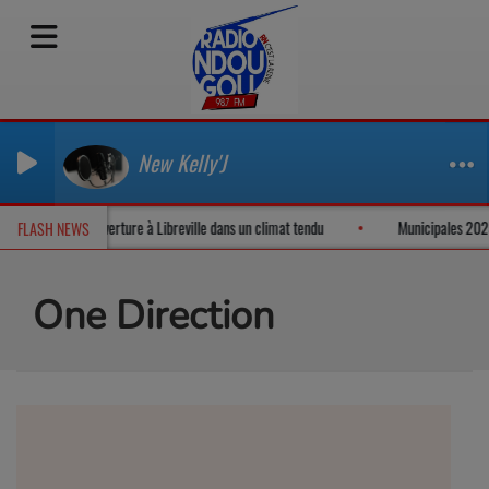
New Kelly'J
 Sylvia et Noureddin Bongo : ouverture à Libreville dans un climat tendu
Mun
FLASH NEWS
One Direction