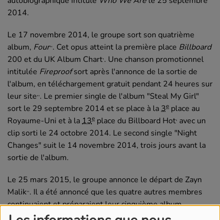
autobiographique intitulé
Who We Are
le
25 septembre
2014
.
Le
17 novembre 2014
, le groupe sort son quatrième
,
,
album,
Four
. Cet opus atteint la première place
Billboard
,
200 et du UK Album Chart
. Une chanson promotionnel
intitulée
Fireproof
sort après l'annonce de la sortie de
l'album, en téléchargement gratuit pendant 24 heures sur
,
,
leur site
. Le premier single de l'album "Steal My Girl"
e
sort le
29 septembre 2014
et se place à la
3
place au
e
,
Royaume-Uni et à la
13
place du Billboard Hot
avec un
clip sorti le
24 octobre 2014
. Le second single "Night
Changes" suit le
14 novembre 2014
, trois jours avant la
sortie de l'album.
Le
25 mars 2015
, le groupe annonce le départ de Zayn
,
,
Malik
. Il a été annoncé que les quatre autres membres
continuaient et préparaient leur cinquième album.