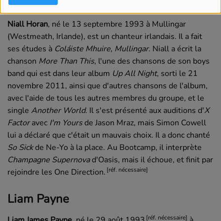
Niall Horan
Niall Horan
,
né le
13 septembre 1993
à Mullingar
(Westmeath, Irlande), est un chanteur irlandais. Il a fait
ses études à
Coláiste Mhuire, Mullingar
. Niall a écrit la
chanson
More Than This
, l'une des chansons de son
boys
band
qui est dans leur album
Up All Night
, sorti le
21
novembre 2011
, ainsi que d'autres chansons de l'album,
avec l'aide de tous les autres membres du groupe, et le
single
Another World
. Il s'est présenté aux auditions d'
X
Factor
avec
I'm Yours
de Jason Mraz, mais Simon Cowell
lui a déclaré que c'était un mauvais choix. Il a donc chanté
So Sick
de Ne-Yo à la place. Au Bootcamp, il interprète
Champagne Supernova
d'Oasis, mais il échoue, et finit par
[réf. nécessaire]
rejoindre les
One Direction
.
Liam Payne
[réf. nécessaire]
Liam James Payne
,
né le
29 août 1993
à