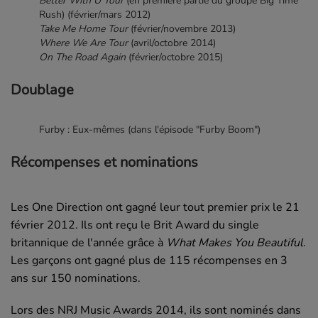
Better With U Tour
(en première partie du groupe Big Time
Rush) (février/mars 2012)
Take Me Home Tour
(février/novembre 2013)
Where We Are Tour
(avril/octobre 2014)
On The Road Again
(février/octobre 2015)
Doublage
Furby : Eux-mêmes (dans l'épisode "Furby Boom")
Récompenses et nominations
Les
One Direction
ont gagné leur tout premier prix le
21
février 2012
. Ils ont reçu le
Brit Award
du
single
britannique de l'année grâce à
What Makes You Beautiful
.
Les garçons ont gagné plus de 115 récompenses en 3
ans sur 150 nominations.
Lors des NRJ Music Awards 2014, ils sont nominés dans