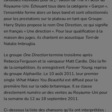
candidats individuel pour la
7
saison de
The X Factor
au
Royaume-Uni. Échouant tous dans la catégorie « Garçon »,
l'ensemble forme alors un
boys band
et sont sélectionnés
,
pour les prestations sur le plateau en tant que Groupe
.
Harry Styles propose le nom
One Direction
, ce qui signifie
en français « Une direction ». Pour leur qualification à la
maison des juges, ils chantent en acoustique
Torn
de
Natalie Imbruglia.
Le groupe
One Direction
termine troisième après
Rebecca Ferguson et le vainqueur Matt Cardle. Dès la fin
de la compétition, ils enregistrent
Forever Young
, reprise
du groupe Alphaville. Le
10 août 2011
, leur premier
single
What Makes You Beautiful
est diffusé pour la
première fois sur la radio britannique. Il se classe
directement numéro un des ventes au Royaume-Uni pour
la semaine du 12 au
18 septembre 2011
.
Ci-dessous la liste des chansons qu'ils ont interprétées :