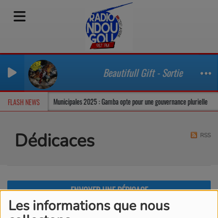
Beautifull Gift - Sortie - Stereo 
imat tendu
Municipales 2025 : Gamba opte pour une gouvernance plurielle
FLASH NEWS
Dédicaces
RSS
ENVOYER UNE DÉDICACE
Les informations que nous