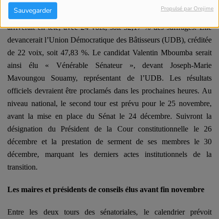
départementaux de l’ensemble du pays. Selon les résultats non
Propulsé par Orejime
Sauvegarder
encore officiels, à Gamba, l’Union pour la République (UPR)
arriverait en tête, avec 24 voix, soit 52,17 % des suffrages. Elle
devancerait l’Union Démocratique des Bâtisseurs (UDB), créditée
de 22 voix, soit 47,83 %. Le candidat Valentin Mboumba serait
ainsi élu « Vénérable Sénateur », devant Joseph-Marie
Mavoungou Souamy, représentant de l’UDB. Les résultats
officiels devraient être proclamés dans les prochaines heures. Au
niveau national, le second tour est prévu pour le 25 novembre,
avant la mise en place du Sénat le 24 décembre. Suivront la
désignation du Président de la Cour constitutionnelle le 26
décembre et la prestation de serment de ses membres le 30
décembre, marquant les derniers actes institutionnels de la
transition.
Les maires et p
résidents de conseils élus avant fin novembre
Entre les deux tours des sénatoriales, le calendrier prévoit