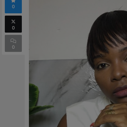
0
0
0