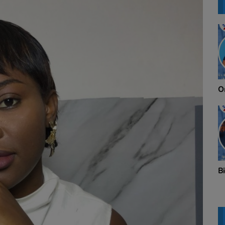
On Vous Dit Tout
P
Big Up Blow
C