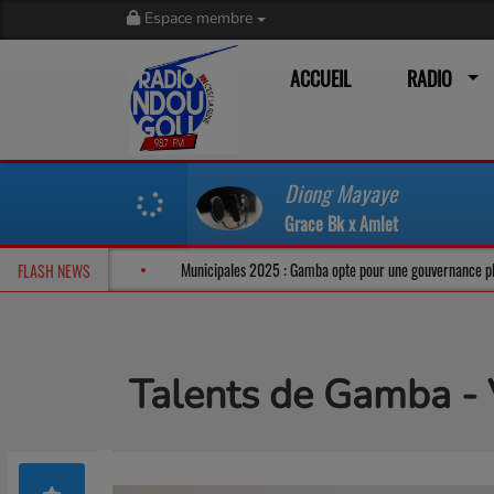
Espace membre
ACCUEIL
RADIO
Diong Mayaye
Grace Bk x Amlet
e à Libreville dans un climat tendu
Municipales 2025 : Gamba opte pour une 
FLASH NEWS
Talents de Gamba - V