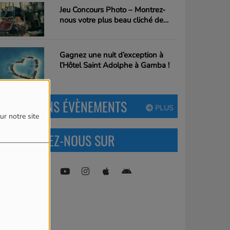
Jeu Concours Photo – Montrez-
nous votre plus beau cliché de
Gamba !
Gagnez une nuit d’exception à
l’Hôtel Saint Adolphe à Gamba !
PROCHAINS ÉVÈNEMENTS
PLUS
ur notre site
RETROUVEZ-NOUS SUR