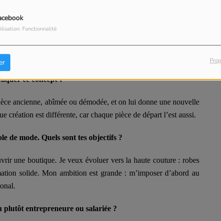
x sociaux. Pourquoi avoir fait ce choix ?
acebook
ilisation: Fonctionnalité
ents et de leur donner une seconde vie. Je ne voulais pas garder
s réseaux permettent de montrer ce que je fais et d’inspirer ceux
Prop
er
pliquer ce concept ?
 pièce ancienne, abîmée ou démodée, et on lui donne une nouvelle
 création est différente, car chaque pièce de départ l’est aussi.
e de mode. Quels sont tes objectifs ?
uvrir une boutique. Je veux évoluer vers la haute couture : robes
ation solide. Mon ambition est grande : m’imposer d’abord au
ional.
u plutôt entrepreneure ou salariée ?