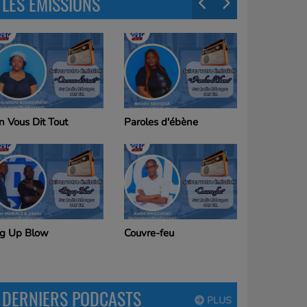
LES ÉMISSIONS
aroles d'ébène
Bonjour Ndougou
ouvre-feu
DERNIERS PODCASTS
PLUS