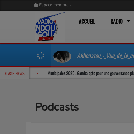
Espace membre
ACCUEIL
RADIO
Akhenaton_-_Vue_de_la_c
reville dans un climat tendu
Municipales 2025 : Gamba opte pour une gouver
FLASH NEWS
Podcasts