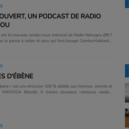
IS
OUVERT, UN PODCAST DE RADIO
GOU
 est le nouveau rendez-vous mensuel de Radio Ndougou (98.7
e la parole à celles et ceux qui font bouger Gamba.Habitants,
, entrepreneurs, artistes, jeunes engagés… chaque épisode met
es acteurs de la vie locale qui contribuent, à leur manière, au
t au rayonnement de leur ville. Un podcast authentique,
pirant, où la voix de chacun compte....
IS
S D'ÉBÈNE
Ebene » est une émission 100 % dédiée aux femmes, animée et
r MAVIOGA Belodie. À travers plusieurs rubriques variées,
ccompagne les auditrices en abordant des sujets qui touchent
n, leur bien-être et leurs passions. Objectifs :Offrir un espace
n et d’échange pour les femmes.Sensibiliser et informer sur des
s essentielles telles que la santé, labeauté et la
oposer des contenus divertissants et tendance liés à la mode,
IS
 l’actualité. Rubriques......