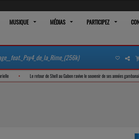
MUSIQUE
MÉDIAS
PARTICIPEZ
CO
age__feat._Psy4_de_la_Rime_(256k)
nance plurielle
Le retour de Shell au Gabon ravive le souvenir de ses année