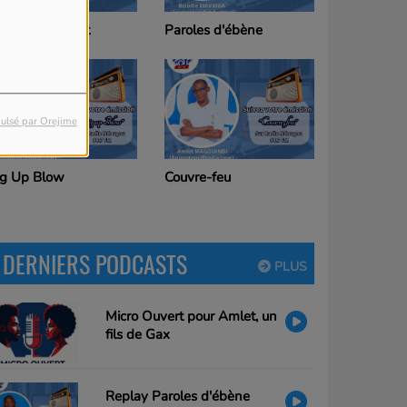
aroles d'ébène
Bonjour Ndougou
ulsé par Orejime
ouvre-feu
DERNIERS PODCASTS
PLUS
Micro Ouvert pour Amlet, un
fils de Gax
Replay Paroles d'ébène