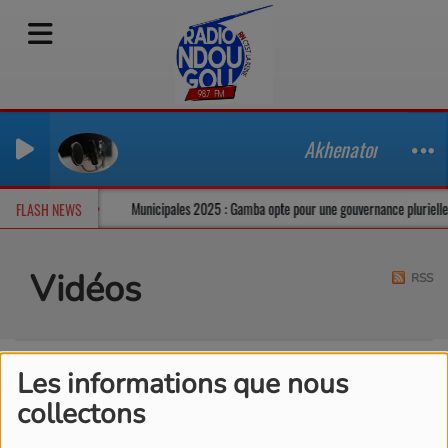
Akhenaton_-_Vue_de
un climat tendu
Municipales 2025 : Gamba opte pour une gouvernance pluriel
FLASH NEWS
Vidéos
RSS
Les informations que nous
collectons