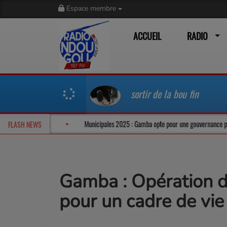
Espace membre
ACCUEIL
RADIO
sortir de la bou fin
reville dans un climat tendu
Municipales 2025 : Gamba opte pour une gouvern
FLASH NEWS
Gamba : Opération d
pour un cadre de vie