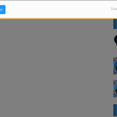
Prop
er