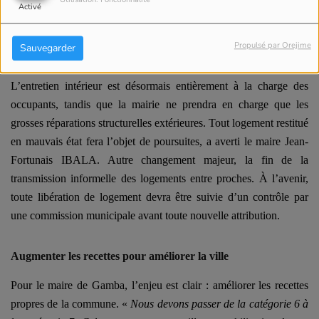
Utilisation: Fonctionnalité
Activé
Responsabilisation des locataires
Propulsé par Orejime
Sauvegarder
La municipalité insiste aussi sur l’entretien des logements.
L’entretien intérieur est désormais entièrement à la charge des
occupants, tandis que la mairie ne prendra en charge que les
grosses réparations structurelles extérieures.
Tout logement restitué
en mauvais état fera l’objet de poursuites, a averti le maire Jean-
Fortunais IBALA.
Autre changement majeur, la fin de la
transmission informelle des logements entre proches. À l’avenir,
toute libération de logement devra être suivie d’un contrôle par
une commission municipale avant toute nouvelle attribution.
Augmenter les recettes pour améliorer la ville
Pour le maire de Gamba, l’enjeu est clair : améliorer les recettes
propres de la commune.
«
Nous devons passer de la catégorie 6 à