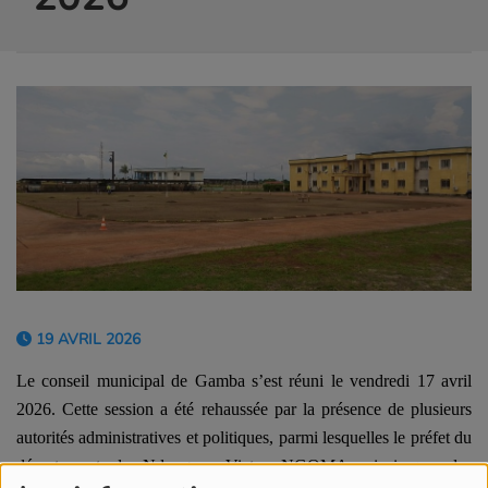
19 AVRIL 2026
Le conseil municipal de Gamba s’est réuni le vendredi 17 avril
2026.
Cette session a été rehaussée par la présence de plusieurs
autorités administratives et politiques, parmi lesquelles le préfet du
département de Ndougou, Victor NGOMA, ainsi que des