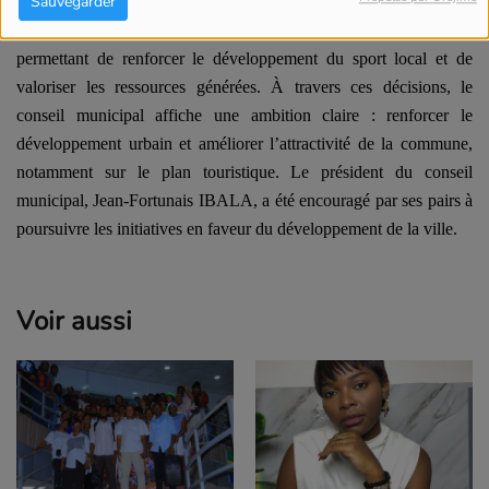
Sauvegarder
environnement et santé);
l’adoption d’une convention
d’exploitation du stade municipal pour une durée de cinq ans,
permettant de renforcer le développement du sport local et de
valoriser les ressources générées.
À travers ces décisions, le
conseil municipal affiche une ambition claire : renforcer le
développement urbain et améliorer l’attractivité de la commune,
notamment sur le plan touristique.
Le président du conseil
municipal, Jean-Fortunais IBALA, a été encouragé par ses pairs à
poursuivre les initiatives en faveur du développement de la ville.
Voir aussi